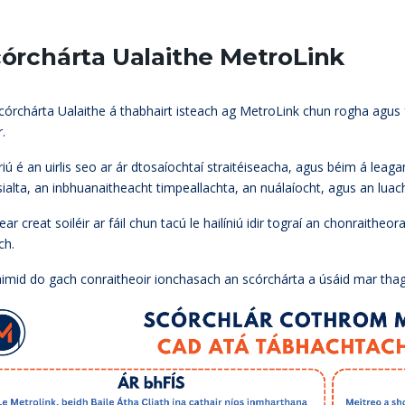
órchárta Ualaithe MetroLink
córchárta Ualaithe á thabhairt isteach ag MetroLink chun rogha agus f
r.
éiriú é an uirlis seo ar ár dtosaíochtaí straitéiseacha, agus béim á lea
sialta, an inbhuanaitheacht timpeallachta, an nuálaíocht, agus an luac
ear creat soiléir ar fáil chun tacú le hailíniú idir tograí an chonraithe
ch.
imid do gach conraitheoir ionchasach an scórchárta a úsáid mar thagai